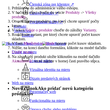
Členská zóna pre klientov ↗
Prihláste sa do administrácie vášho eshopu.
V bočnom stĺpci choďte do sekcie
Produkty
->
Všetky
Cenové ponuky ↗
produkty
.
Otvorte úpravu produktu, pre ktorý chcete upraviť počty
Predplatené služby ↗
kusov.
Kontakt
V sekcii
Údaje o produkte
choďte do záložky
Varianty
.
Slovenčina
Rozkliknite variant, pre ktorý chcete upraviť počet kusov
English
skladom.
V časti
Množstvo na sklade
upravte počet kusov skladom.
Nižšie, na konci daného formulára, kliknite na modré tlačidlo
Menu
Dizajn na mieru
Uložiť zmeny
.
Na záver celý produkt uložte kliknutím na modré tlačidlo
Logo na mieru
Aktualizovať
, ktoré nájdete v hornej časti pravého stĺpca.
Vizuálna identita na mieru
Dizajn predajných stránok
Web na mieru
Novší článok
Ako pridať novú kategóriu
Prezentačný web
produktov
Funkcionalita na mieru
Oprava chyby alebo problému