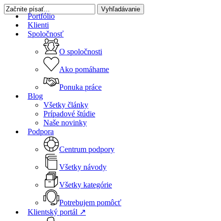
Skip
Vyhľadávanie
Portfólio
to
Close
Zatvoriť
Klienti
main
vyhľadávanie
Menu
Spoločnosť
content
O spoločnosti
Ako pomáhame
Ponuka práce
Blog
Všetky články
Prípadové štúdie
Naše novinky
Podpora
Centrum podpory
Všetky návody
Všetky kategórie
Potrebujem pomôcť
Klientský portál ↗