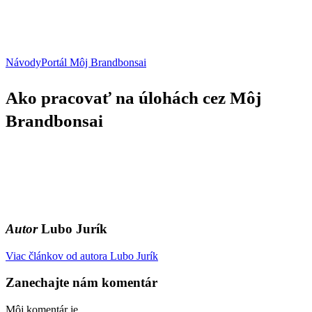
Ako
Návody
Portál Môj Brandbonsai
pracovať
na
Ako pracovať na úlohách cez Môj
úlohách
cez
Brandbonsai
Môj
Brandbonsai
Autor
Lubo Jurík
Viac článkov od autora Lubo Jurík
Zanechajte nám komentár
Môj komentár je...