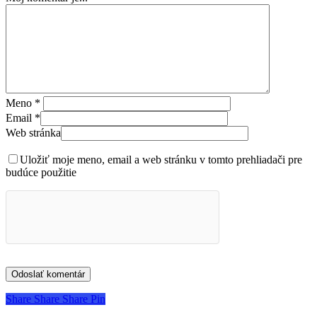
Meno
*
Email
*
Web stránka
Uložiť moje meno, email a web stránku v tomto prehliadači pre
budúce použitie
Share
Share
Share
Share
Pin