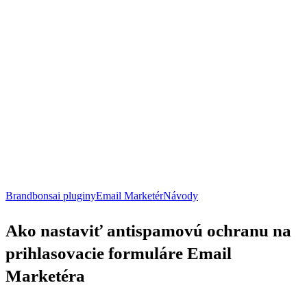
Ako
Brandbonsai pluginy
Email Marketér
Návody
nastaviť
antispamovú
Ako nastaviť antispamovú ochranu na
ochranu
na
prihlasovacie formuláre Email
prihlasovacie
Administrácia eshopu
Návody
WooCommerce
formuláre
Marketéra
Email
Marketéra