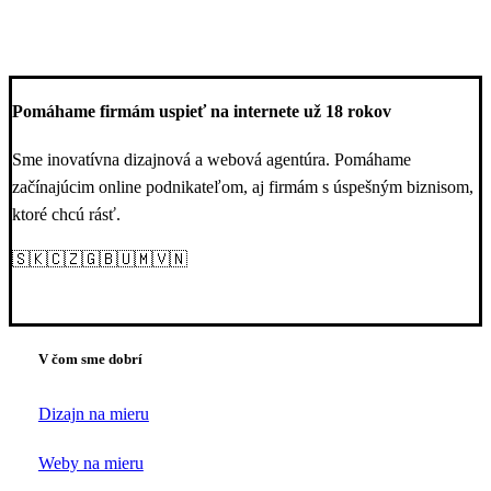
Pomáhame firmám uspieť na internete už 18 rokov
Sme inovatívna dizajnová a webová agentúra. Pomáhame
začínajúcim online podnikateľom, aj firmám s úspešným biznisom,
ktoré chcú rásť.
🇸🇰🇨🇿🇬🇧🇺🇲🇻🇳
V čom sme dobrí
Dizajn na mieru
Weby na mieru