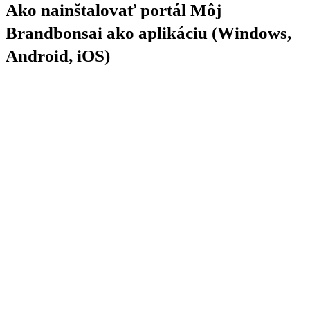
Ako nainštalovať portál Môj
Môj
Brandbonsai
Brandbonsai ako aplikáciu (Windows,
ako
aplikáciu
Android, iOS)
(Windows,
Android,
iOS)