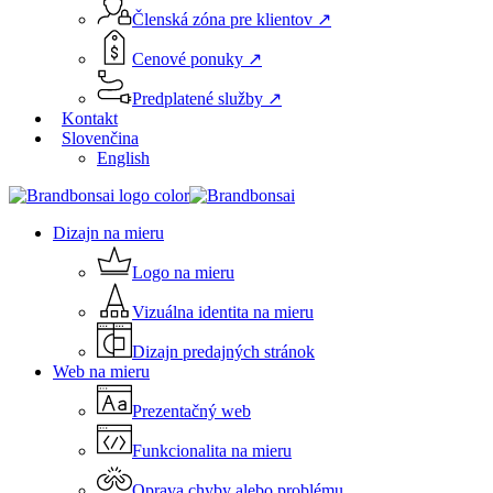
Členská zóna pre klientov ↗
Cenové ponuky ↗
Predplatené služby ↗
Kontakt
Slovenčina
English
Menu
Dizajn na mieru
Logo na mieru
Vizuálna identita na mieru
Dizajn predajných stránok
Web na mieru
Prezentačný web
Funkcionalita na mieru
Oprava chyby alebo problému