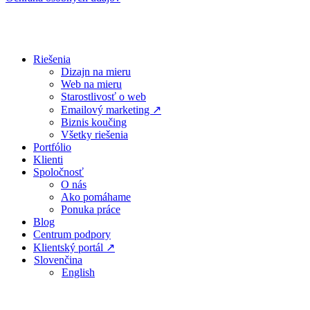
Close
Riešenia
Menu
Dizajn na mieru
Web na mieru
Starostlivosť o web
Emailový marketing ↗
Biznis koučing
Všetky riešenia
Portfólio
Klienti
Spoločnosť
O nás
Ako pomáhame
Ponuka práce
Blog
Centrum podpory
Klientský portál ↗
Slovenčina
English