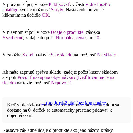
darček k
V pravom stĺpci, v boxe
Publikovať
, v časti
Viditeľnosť v
katalógu
zvoľte možnosť
Skrytý
. Nastavenie potvrďte
objednávke cez
kliknutím na tlačidlo
OK
.
plugin Bonsai
V hlavnom stĺpci, v boxe
Údaje o produkte
, záložka
Všeobecné
, zadajte do poľa
Normálna cena
sumu
0
.
Woo Darček K
V záložke
Sklad
nastavte
Stav skladu
na možnosť
Na sklade
.
Objednávke
Ak máte zapnutú správu skladu, zadajte počet kusov skladom
a v poli
Povoliť nákup na objednávku? (Keď tovar nie je na
sklade)
nastavte možnosť
Nepovoliť
.
Autor:
Lubo Jurík
Zatiaľ bez komentárov
Keď sa darčekové produkty minú a počet kusov skladom sa
dostane na 0, darček sa automaticky prestane pridávať k
objednávkam.
Nastavte základné údaje o produkte ako jeho názov, krátky