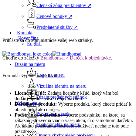
Členská zóna pre klientov ↗
Cenové ponuky ↗
Predplatené služby ↗
Kontakt
Slovenčina
Prihláste sa do administrácie vašej web stránky.
English
Choďte do záložky
Brandbonsai > Darček k objednávke
.
Menu
Dizajn na mieru
Logo na mieru
Formulár vyplňte nasledovne:
Vizuálna identita na mieru
Licenčný kľúč:
Zadajte licenčný kľúč, ktorý vám bol
Dizajn predajných stránok
dodaný spolu s vašou objednávkou.
Web na mieru
Darčekový produkt:
Vyberte produkt, ktorý chcete pridať k
objednávke ako darček.
Prezentačný web
Podstránka o darčeku:
Vyberte podstránku, na ktorej sa
zákazníci dozvedia viac o vašej akcii, či o samotnom darčeku.
Funkcionalita na mieru
Ak takúto podstránku nechcete používať, nechajte toto pole
prázdne.
Oprava chyby alebo problému