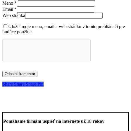
Meno
*
Email
*
Web stránka
Uložiť moje meno, email a web stránku v tomto prehliadači pre
budúce použitie
Share
Share
Share
Share
Pin
Pomáhame firmám uspieť na internete už 18 rokov