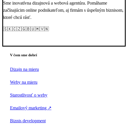
Sme inovatívna dizajnová a webová agentúra. Pomáhame
začínajúcim online podnikateľom, aj firmám s úspešným biznisom,
ktoré chcú rásť.
🇸🇰🇨🇿🇬🇧🇺🇲🇻🇳
V čom sme dobrí
Dizajn na mieru
Weby na mieru
Starostlivosť o weby
Emailový marketing ↗
Biznis development