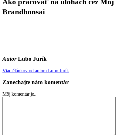
Ako pracovať na úlohách cez Môj
úlohách
cez
Brandbonsai
Môj
Brandbonsai
Autor
Lubo Jurík
Viac článkov od autora Lubo Jurík
Zanechajte nám komentár
Môj komentár je...