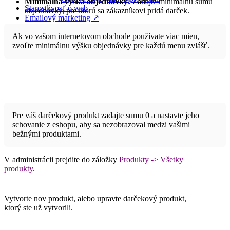
Minimálna výška objednávky:
Zadajte minimálnu sumu
Starostlivosť o web
objednávky, pre ktorú sa zákazníkovi pridá darček.
Emailový marketing ↗
Biznis koučing
Ak vo vašom internetovom obchode používate viac mien,
zvoľte minimálnu výšku objednávky pre každú menu zvlášť.
Pre váš darčekový produkt zadajte sumu 0 a nastavte jeho
schovanie z eshopu, aby sa nezobrazoval medzi vašimi
bežnými produktami.
Brandbonsai pluginy
Návody
V administrácii prejdite do záložky
Produkty -> Všetky
produkty
.
Ako nastaviť
Vytvorte nov produkt, alebo upravte darčekový produkt,
ktorý ste už vytvorili.