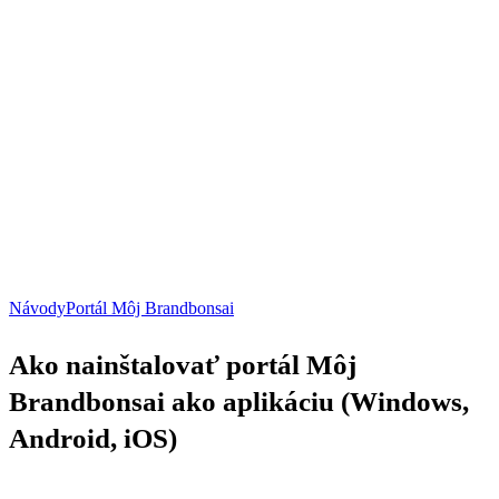
Ako
Návody
Portál Môj Brandbonsai
nainštalovať
portál
Ako nainštalovať portál Môj
Môj
Brandbonsai
Brandbonsai ako aplikáciu (Windows,
ako
aplikáciu
Android, iOS)
(Windows,
Android,
iOS)