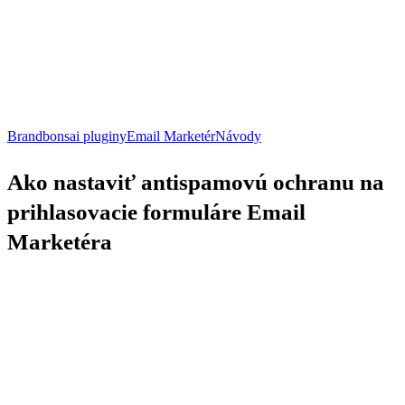
Ako
Brandbonsai pluginy
Email Marketér
Návody
nastaviť
antispamovú
Ako nastaviť antispamovú ochranu na
ochranu
na
prihlasovacie formuláre Email
prihlasovacie
formuláre
Marketéra
Email
Marketéra