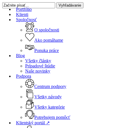
Skip
Vyhľadávanie
Portfólio
to
Zatvoriť
Klienti
main
vyhľadávanie
Spoločnosť
content
O spoločnosti
Ako pomáhame
Ponuka práce
Blog
Všetky články
Prípadové štúdie
Naše novinky
Podpora
Centrum podpory
Všetky návody
Všetky kategórie
Potrebujem pomôcť
Klientský portál ↗