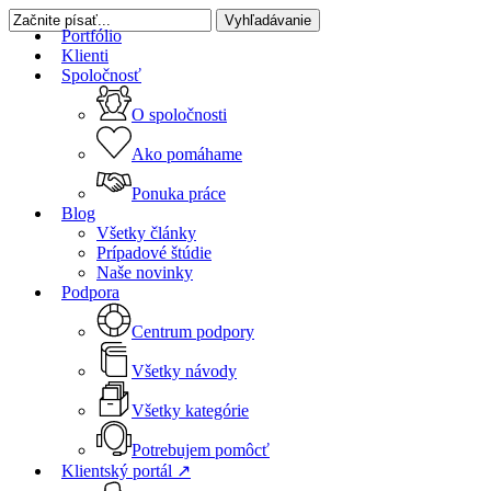
Skip
Vyhľadávanie
Portfólio
to
Zatvoriť
Klienti
main
vyhľadávanie
Spoločnosť
content
O spoločnosti
Ako pomáhame
Ponuka práce
Blog
Všetky články
Prípadové štúdie
Naše novinky
Podpora
Centrum podpory
Všetky návody
Všetky kategórie
Potrebujem pomôcť
Klientský portál ↗