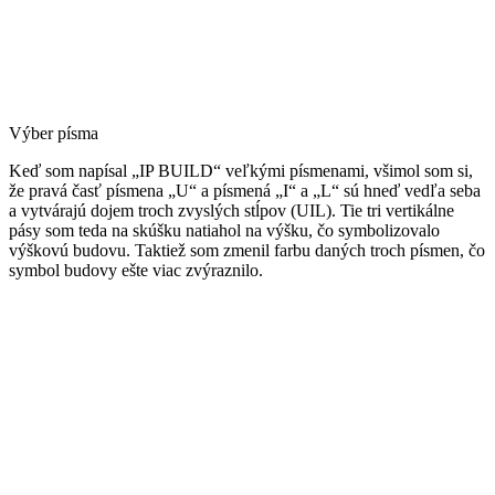
Výber písma
Keď som napísal „IP BUILD“ veľkými písmenami, všimol som si,
že pravá časť písmena „U“ a písmená „I“ a „L“ sú hneď vedľa seba
a vytvárajú dojem troch zvyslých stĺpov (UIL). Tie tri vertikálne
pásy som teda na skúšku natiahol na výšku, čo symbolizovalo
výškovú budovu. Taktiež som zmenil farbu daných troch písmen, čo
symbol budovy ešte viac zvýraznilo.