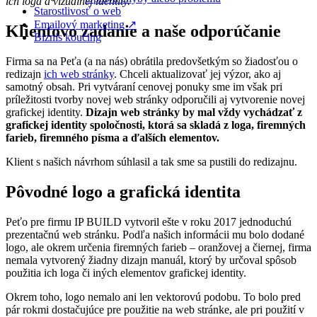
ich loga a vizuálnej identity.
Starostlivosť o web
Dizajn a branding
Prípadové štúdie
Emailový marketing ↗
Klientovo zadanie a naše odporúčanie
Biznis koučing
Firma sa na Peťa (a na nás) obrátila predovšetkým so žiadosťou o
Redizajn loga a
redizajn
ich web stránky
. Chceli aktualizovať jej výzor, ako aj
samotný obsah. Pri vytváraní cenovej ponuky sme im však pri
príležitosti tvorby novej web stránky odporučili aj vytvorenie novej
grafickej identity
grafickej identity.
Dizajn web stránky by mal vždy vychádzať z
grafickej identity spoločnosti, ktorá sa skladá z loga, firemných
farieb, firemného písma a ďalších elementov.
stavebnej
Klient s našich návrhom súhlasil a tak sme sa pustili do redizajnu.
Pôvodné logo a grafická identita
spoločnosti IP
Peťo pre firmu IP BUILD vytvoril ešte v roku 2017 jednoduchú
prezentačnú web stránku. Podľa našich informácii mu bolo dodané
logo, ale okrem určenia firemných farieb – oranžovej a čiernej, firma
BUILD
nemala vytvorený žiadny dizajn manuál, ktorý by určoval spôsob
použitia ich loga či iných elementov grafickej identity.
Okrem toho, logo nemalo ani len vektorovú podobu. To bolo pred
pár rokmi dostačujúce pre použitie na web stránke, ale pri použití v