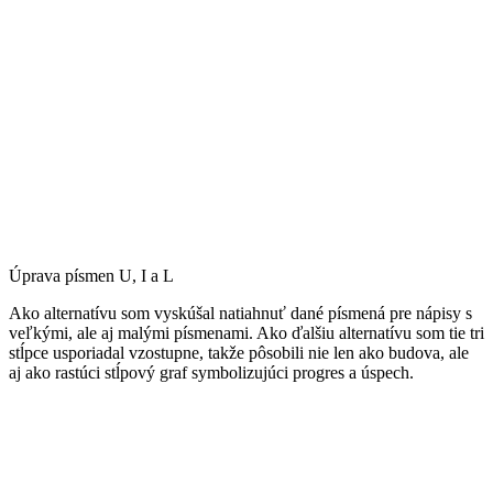
Úprava písmen U, I a L
Ako alternatívu som vyskúšal natiahnuť dané písmená pre nápisy s
veľkými, ale aj malými písmenami. Ako ďalšiu alternatívu som tie tri
stĺpce usporiadal vzostupne, takže pôsobili nie len ako budova, ale
aj ako rastúci stĺpový graf symbolizujúci progres a úspech.