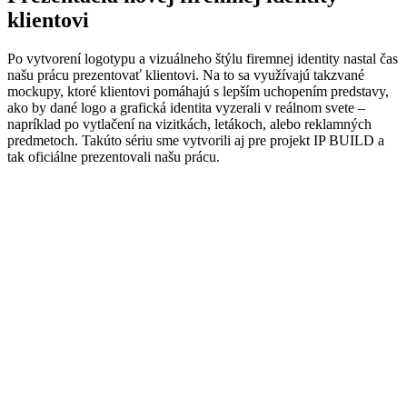
klientovi
Po vytvorení logotypu a vizuálneho štýlu firemnej identity nastal čas
našu prácu prezentovať klientovi. Na to sa využívajú takzvané
mockupy, ktoré klientovi pomáhajú s lepším uchopením predstavy,
ako by dané logo a grafická identita vyzerali v reálnom svete –
napríklad po vytlačení na vizitkách, letákoch, alebo reklamných
predmetoch. Takúto sériu sme vytvorili aj pre projekt IP BUILD a
tak oficiálne prezentovali našu prácu.