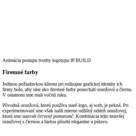
Animácia postupu tvorby logotypu IP BUILD
Firemné farby
Jedinou požiadavkou klienta pri redizajne grafickej identity ich
firmy bolo, aby sme ako firemné farby ponechali oranžovú a čiernu.
V ostatnom sme mali voľnú ruku.
Pôvodná oranžová, ktorú používa staré logo, aj web, je pekná. Pri
experimentovaní sme však našli mierne odlišný odtieň oranžovej,
ktorú sme nazvali
červený pomaranč
. Kombinácia tejto tmavšej
oranžovej s čiernou a bielou pôsobí elegantne a pútavo.