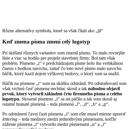
Rôzne alternatívy symbolu, ktoré sa však čítali ako „jil“
Keď zmena písma zmení celý logotyp
Pri skúšaní rôznych variantov som zmenil písmo. To malo rovnejšie
línie a viac sa hodilo pre projekt stavebnej firmy. Bol tam však
problém. Písmeno „i“ v predchádzajom písme bolo iba vertikálnou
čiarou s bodkou navrchu, zatiaľ čo toto nové písmo malo navrchu
háčik, ktorý kazil dojem výškovej budovy, o ktorý som sa snažil.
Háčik na písmene „i“ som na skúšku odstránil. Pri odstraňovaní som
však vrchnú časť písmena nechtiac skosil a tak
náhodou objavil
prvok, ktorý vytvoril základnú črtu firemného písma a celého
logotypu
. Skosené písmeno „i“ sa mi páčilo a tak som skosil aj
ostatné hranaté písmená – teda písmená „l“, „d“, „b“ a „p“.
Po odstránení ľavej časti písmena „i“ som ešte musel mierne upraviť
lettering
– teda medzery medzi jednotlivými písmenami, keďže
zúženie písmena „i“ vytvorilo medzi písmenami „u“ a „i“