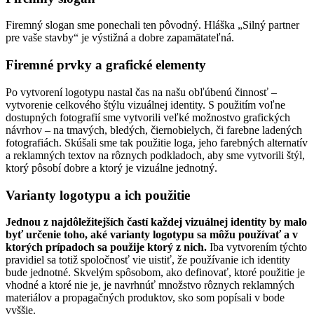
Firemný slogan sme ponechali ten pôvodný. Hláška „Silný partner
pre vaše stavby“ je výstižná a dobre zapamätateľná.
Firemné prvky a grafické elementy
Po vytvorení logotypu nastal čas na našu obľúbenú činnosť –
vytvorenie celkového štýlu vizuálnej identity. S použitím voľne
dostupných fotografií sme vytvorili veľké možnostvo grafických
návrhov – na tmavých, bledých, čiernobielych, či farebne ladených
fotografiách. Skúšali sme tak použitie loga, jeho farebných alternatív
a reklamných textov na rôznych podkladoch, aby sme vytvorili štýl,
ktorý pôsobí dobre a ktorý je vizuálne jednotný.
Varianty logotypu a ich použitie
Jednou z najdôležitejších častí každej vizuálnej identity by malo
byť určenie toho, aké varianty logotypu sa môžu používať a v
ktorých prípadoch sa použije ktorý z nich.
Iba vytvorením týchto
pravidiel sa totiž spoločnosť vie uistiť, že používanie ich identity
bude jednotné. Skvelým spôsobom, ako definovať, ktoré použitie je
vhodné a ktoré nie je, je navrhnúť množstvo rôznych reklamných
materiálov a propagačných produktov, sko som popísali v bode
vyššie.