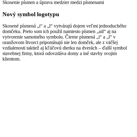
Skosenie písmen a úprava medzier medzi písmenami
Nový symbol logotypu
Skosené písmená „i“ a „l“ vytvárajú dojem veľmi jednoduchého
domčeku. Preto som ich použil namiesto písmen „uil“ aj na
vytvorenie samotného symbolu. Čierne písmená „i“ a „l“ v
oranžovom štvorci pripomínajú nie len domček, ale z väčšej
vzdialenosti taktiež aj kľúčovú dierku na dverách – ďalší symbol
stavebnej firmy, ktorá odovzdáva domy a iné stavby svojim
klientom.