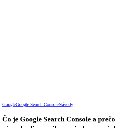
Čo
Google
Google Search Console
Návody
je
Google
Čo je Google Search Console a prečo
Search
Console