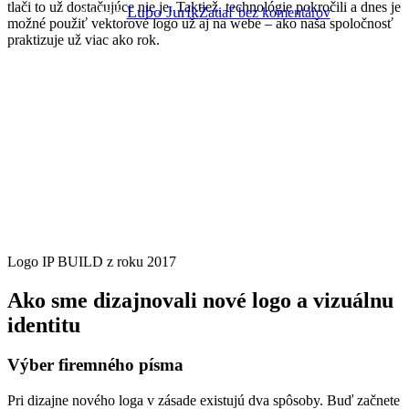
tlači to už dostačujúce nie je. Taktiež, technológie pokročili a dnes je
Autor:
Lubo Jurík
Zatiaľ bez komentárov
možné použiť vektorové logo už aj na webe – ako naša spoločnosť
praktizuje už viac ako rok.
Logo IP BUILD z roku 2017
Ako sme dizajnovali nové logo a vizuálnu
identitu
Výber firemného písma
Pri dizajne nového loga v zásade existujú dva spôsoby. Buď začnete