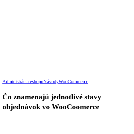
Čo
Administrácia eshopu
Návody
WooCommerce
znamenajú
jednotlivé
Čo znamenajú jednotlivé stavy
stavy
objednávok
objednávok vo WooCoomerce
vo
WooCoomerce