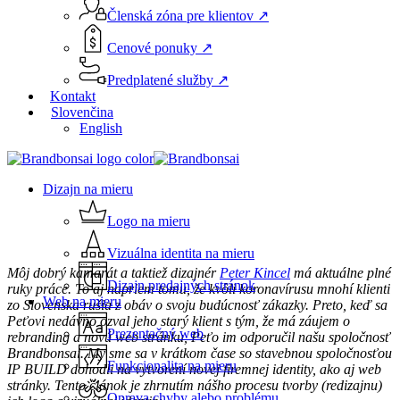
Členská zóna pre klientov ↗
Cenové ponuky ↗
Predplatené služby ↗
Kontakt
Slovenčina
English
Menu
Dizajn na mieru
Logo na mieru
Vizuálna identita na mieru
Môj dobrý kamarát a taktiež dizajnér
Peter Kincel
má aktuálne plné
Dizajn predajných stránok
ruky práce. To aj napriem tomu, že kvôli koronavírusu mnohí klienti
Web na mieru
zo Slovenska rušia z obáv o svoju budúcnosť zákazky. Preto, keď sa
Peťovi nedávno ozval jeho starý klient s tým, že má záujem o
Prezentačný web
rebranding a novú web stránku, Peťo im odporučil našu spoločnosť
Brandbonsai. My sme sa v krátkom čase so stavebnou spoločnosťou
Funkcionalita na mieru
IP BUILD dohodli na vytvorení novej firemnej identity, ako aj web
stránky. Tento článok je zhrnutím nášho procesu tvorby (redizajnu)
Oprava chyby alebo problému