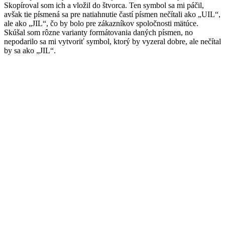
Skopíroval som ich a vložil do štvorca. Ten symbol sa mi páčil,
avšak tie písmená sa pre natiahnutie častí písmen nečítali ako „UIL“,
ale ako „JIL“, čo by bolo pre zákazníkov spoločnosti mätúce.
Skúšal som rôzne varianty formátovania daných písmen, no
nepodarilo sa mi vytvoriť symbol, ktorý by vyzeral dobre, ale nečítal
by sa ako „JIL“.