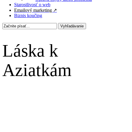
Starostlivosť o web
Emailový marketing ↗
Biznis koučing
Vyhľadávanie
Zatvoriť
vyhľadávanie
Láska k
Aziatkám