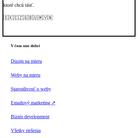
ktoré chcú rásť.
🇸🇰🇨🇿🇬🇧🇺🇲🇻🇳
V čom sme dobrí
Dizajn na mieru
Weby na mieru
Starostlivosť o weby
Emailový marketing ↗
Biznis development
Všetky riešenia