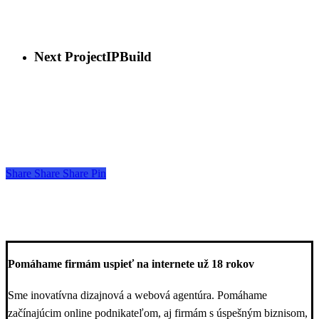
Next Project
IPBuild
Share
Share
Share
Share
Pin
Pomáhame firmám uspieť na internete už 18 rokov
Sme inovatívna dizajnová a webová agentúra. Pomáhame
začínajúcim online podnikateľom, aj firmám s úspešným biznisom,