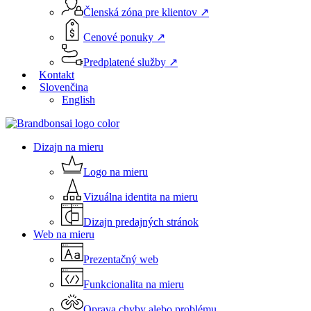
Členská zóna pre klientov ↗
Cenové ponuky ↗
Predplatené služby ↗
Kontakt
Slovenčina
English
Menu
Dizajn na mieru
Logo na mieru
Vizuálna identita na mieru
Dizajn predajných stránok
Web na mieru
Prezentačný web
Funkcionalita na mieru
Oprava chyby alebo problému